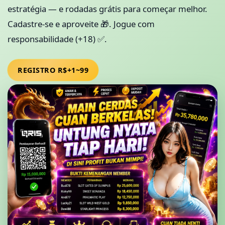
estratégia — e rodadas grátis para começar melhor.
Cadastre-se e aproveite 🎁. Jogue com
responsabilidade (+18) ✅.
REGISTRO R$+1~99