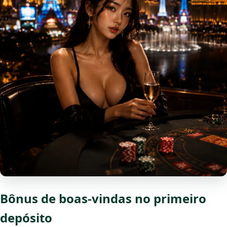
Bônus de boas-vindas no primeiro
depósito