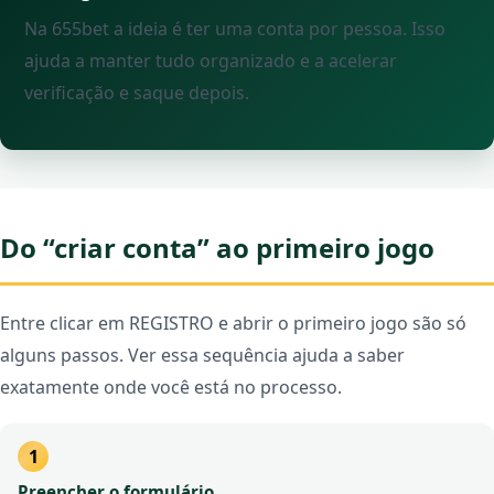
Na 655bet a ideia é ter uma conta por pessoa. Isso
ajuda a manter tudo organizado e a acelerar
verificação e saque depois.
Do “criar conta” ao primeiro jogo
Entre clicar em REGISTRO e abrir o primeiro jogo são só
alguns passos. Ver essa sequência ajuda a saber
exatamente onde você está no processo.
1
Preencher o formulário