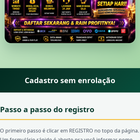
Cadastro sem enrolação
Passo a passo do registro
O primeiro passo é clicar em REGISTRO no topo da página.
Um formulário rápido é aberto pra você informar nome