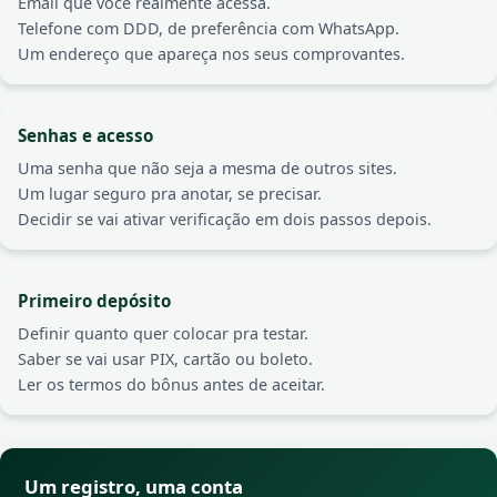
Email que você realmente acessa.
Telefone com DDD, de preferência com WhatsApp.
Um endereço que apareça nos seus comprovantes.
Senhas e acesso
Uma senha que não seja a mesma de outros sites.
Um lugar seguro pra anotar, se precisar.
Decidir se vai ativar verificação em dois passos depois.
Primeiro depósito
Definir quanto quer colocar pra testar.
Saber se vai usar PIX, cartão ou boleto.
Ler os termos do bônus antes de aceitar.
Um registro, uma conta