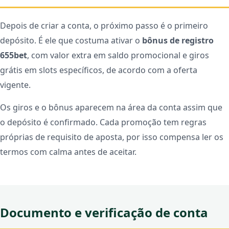
Depois de criar a conta, o próximo passo é o primeiro
depósito. É ele que costuma ativar o
bônus de registro
655bet
, com valor extra em saldo promocional e giros
grátis em slots específicos, de acordo com a oferta
vigente.
Os giros e o bônus aparecem na área da conta assim que
o depósito é confirmado. Cada promoção tem regras
próprias de requisito de aposta, por isso compensa ler os
termos com calma antes de aceitar.
Documento e verificação de conta