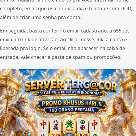
completo, email que usa no dia a dia e telefone com DDD,
além de criar uma senha pra conta.
Em seguida, basta conferir o email cadastrado: a 655bet
envia um link de ativação. Ao clicar nesse link, a conta é
liberada pra login. Se o email não aparecer na caixa de
entrada, vale checar a pasta de spam ou promoções.