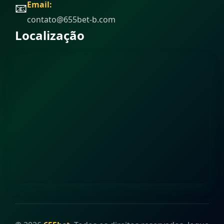
Email:
📧
contato@655bet-b.com
Localização