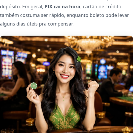
depósito. Em geral,
PIX cai na hora
, cartão de crédito
também costuma ser rápido, enquanto boleto pode levar
alguns dias úteis pra compensar.