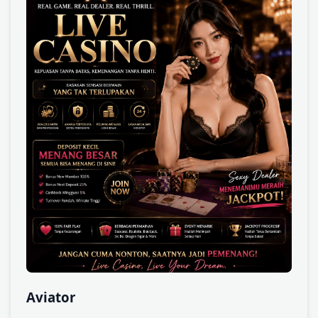
Aviator