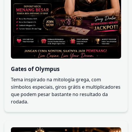
Gates of Olympus
Tema inspirado na mitologia grega, com
símbolos especiais, giros grátis e multiplicadores
que podem pesar bastante no resultado da
rodada.