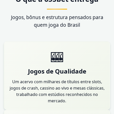
Jogos, bônus e estrutura pensados para
quem joga do Brasil
🎰
Jogos de Qualidade
Um acervo com milhares de títulos entre slots,
jogos de crash, cassino ao vivo e mesas clássicas,
trabalhado com estúdios reconhecidos no
mercado.