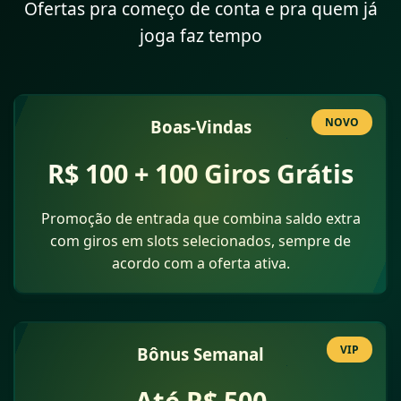
Ofertas pra começo de conta e pra quem já
joga faz tempo
NOVO
Boas-Vindas
R$ 100 + 100 Giros Grátis
Promoção de entrada que combina saldo extra
com giros em slots selecionados, sempre de
acordo com a oferta ativa.
VIP
Bônus Semanal
Até R$ 500