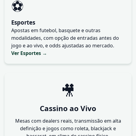
⚽
Esportes
Apostas em futebol, basquete e outras
modalidades, com opção de entradas antes do
jogo e ao vivo, e odds ajustadas ao mercado.
Ver Esportes →
🎥
Cassino ao Vivo
Mesas com dealers reais, transmissão em alta
definição e jogos como roleta, blackjack e