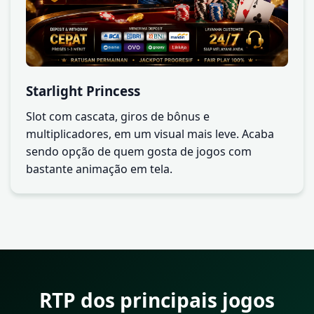
Starlight Princess
Slot com cascata, giros de bônus e
multiplicadores, em um visual mais leve. Acaba
sendo opção de quem gosta de jogos com
bastante animação em tela.
RTP dos principais jogos