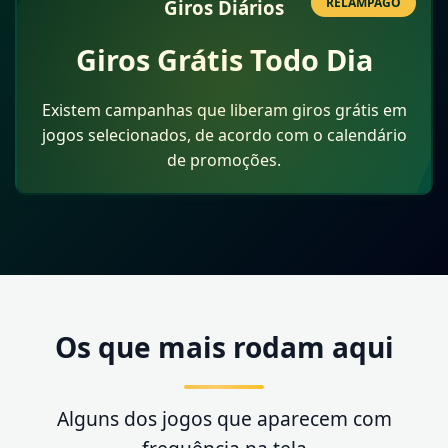
RELÂMPAGO
Giros Diários
Giros Grátis Todo Dia
Existem campanhas que liberam giros grátis em
jogos selecionados, de acordo com o calendário
de promoções.
Os que mais rodam aqui
Alguns dos jogos que aparecem com