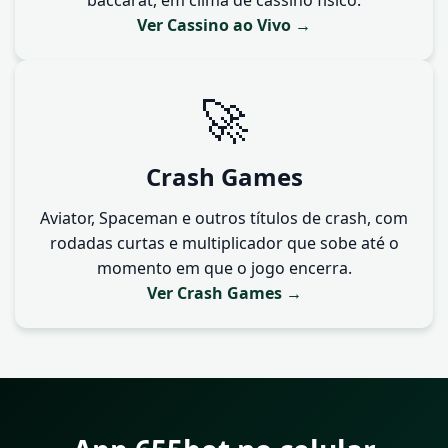
baccarat, em clima de cassino físico.
Ver Cassino ao Vivo →
🚀
Crash Games
Aviator, Spaceman e outros títulos de crash, com
rodadas curtas e multiplicador que sobe até o
momento em que o jogo encerra.
Ver Crash Games →