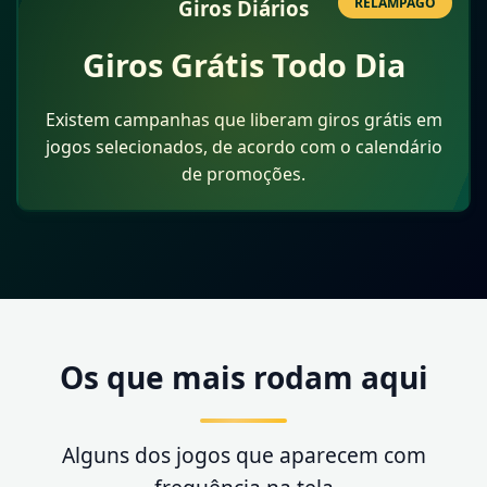
RELÂMPAGO
Giros Diários
Giros Grátis Todo Dia
Existem campanhas que liberam giros grátis em
jogos selecionados, de acordo com o calendário
de promoções.
Os que mais rodam aqui
Alguns dos jogos que aparecem com