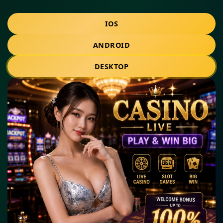
IOS
ANDROID
DESKTOP