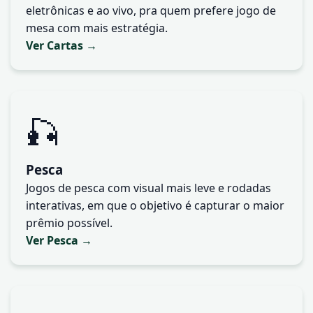
eletrônicas e ao vivo, pra quem prefere jogo de
mesa com mais estratégia.
Ver Cartas →
🎣
Pesca
Jogos de pesca com visual mais leve e rodadas
interativas, em que o objetivo é capturar o maior
prêmio possível.
Ver Pesca →