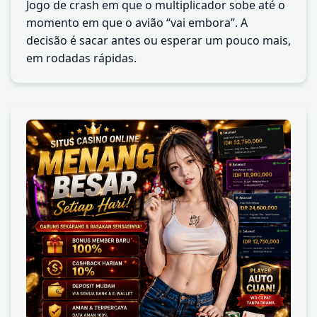
Jogo de crash em que o multiplicador sobe até o
momento em que o avião “vai embora”. A
decisão é sacar antes ou esperar um pouco mais,
em rodadas rápidas.