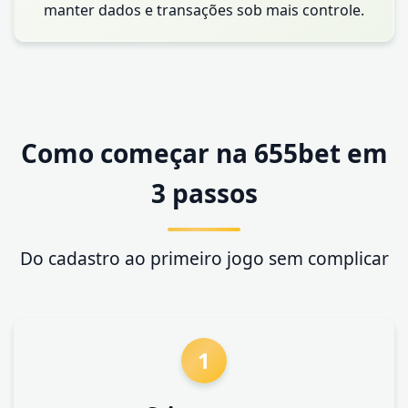
manter dados e transações sob mais controle.
Como começar na 655bet em
3 passos
Do cadastro ao primeiro jogo sem complicar
1