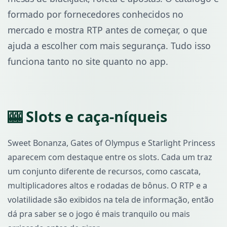
formado por fornecedores conhecidos no
mercado e mostra RTP antes de começar, o que
ajuda a escolher com mais segurança. Tudo isso
funciona tanto no site quanto no app.
🎰 Slots e caça-níqueis
Sweet Bonanza, Gates of Olympus e Starlight Princess
aparecem com destaque entre os slots. Cada um traz
um conjunto diferente de recursos, como cascata,
multiplicadores altos e rodadas de bônus. O RTP e a
volatilidade são exibidos na tela de informação, então
dá pra saber se o jogo é mais tranquilo ou mais