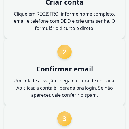
Criar conta
Clique em REGISTRO, informe nome completo,
email e telefone com DDD e crie uma senha. O
formulário é curto e direto.
2
Confirmar email
Um link de ativação chega na caixa de entrada.
Ao clicar, a conta é liberada pra login. Se não
aparecer, vale conferir o spam.
3