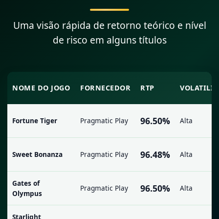
Uma visão rápida de retorno teórico e nível
de risco em alguns títulos
NOME DO JOGO
FORNECEDOR
RTP
VOLATILI
96.50%
Fortune Tiger
Pragmatic Play
Alta
96.48%
Sweet Bonanza
Pragmatic Play
Alta
Gates of
96.50%
Pragmatic Play
Alta
Olympus
Starlight