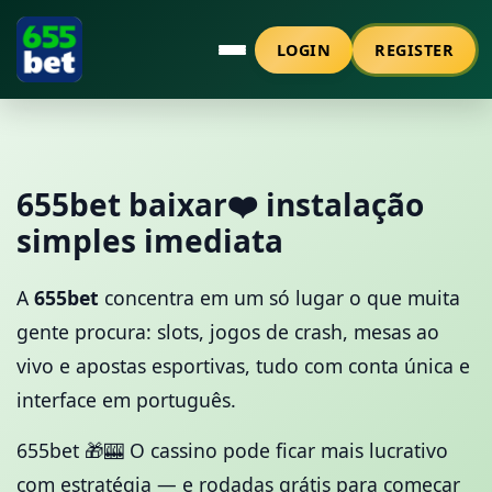
LOGIN
REGISTER
655bet baixar❤️ instalação
simples imediata
A
655bet
concentra em um só lugar o que muita
gente procura: slots, jogos de crash, mesas ao
vivo e apostas esportivas, tudo com conta única e
interface em português.
655bet 🎁🎰 O cassino pode ficar mais lucrativo
com estratégia — e rodadas grátis para começar