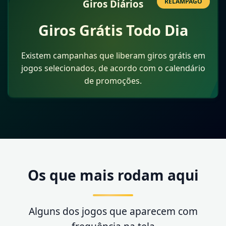
RELÂMPAGO
Giros Diários
Giros Grátis Todo Dia
Existem campanhas que liberam giros grátis em
jogos selecionados, de acordo com o calendário
de promoções.
Os que mais rodam aqui
Alguns dos jogos que aparecem com