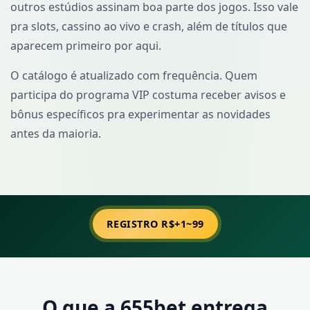
outros estúdios assinam boa parte dos jogos. Isso vale
pra slots, cassino ao vivo e crash, além de títulos que
aparecem primeiro por aqui.
O catálogo é atualizado com frequência. Quem
participa do programa VIP costuma receber avisos e
bônus específicos pra experimentar as novidades
antes da maioria.
REGISTRO R$+1~99
O que a 655bet entrega