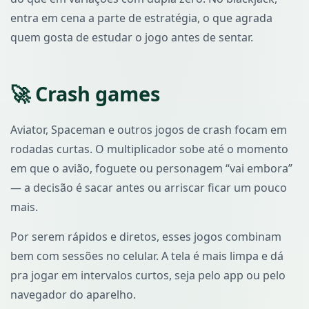
entra em cena a parte de estratégia, o que agrada
quem gosta de estudar o jogo antes de sentar.
🚀 Crash games
Aviator, Spaceman e outros jogos de crash focam em
rodadas curtas. O multiplicador sobe até o momento
em que o avião, foguete ou personagem “vai embora”
— a decisão é sacar antes ou arriscar ficar um pouco
mais.
Por serem rápidos e diretos, esses jogos combinam
bem com sessões no celular. A tela é mais limpa e dá
pra jogar em intervalos curtos, seja pelo app ou pelo
navegador do aparelho.