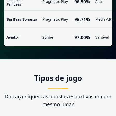
96.50%
Pragmatic Play
Alta
Princess
96.71%
Big Bass Bonanza
Pragmatic Play
Média-Alta
97.00%
Aviator
Spribe
Variável
Tipos de jogo
Do caça‑níqueis às apostas esportivas em um
mesmo lugar