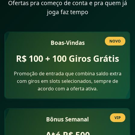
Ofertas pra começo de conta e pra quem já
joga faz tempo
NOVO
Boas-Vindas
R$ 100 + 100 Giros Grátis
Promoção de entrada que combina saldo extra
com giros em slots selecionados, sempre de
acordo com a oferta ativa.
VIP
Bônus Semanal
Até R$ 500