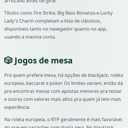
arriscado antes de girar.
Títulos como Fire Strike, Big Bass Bonanza e Lucky
Lady's Charm completam a lista de clássicos,
disponíveis tanto no navegador quanto no app,
usando a mesma conta.
🎲 Jogos de mesa
Pra quem prefere mesa, há opções de blackjack, roleta
europeia, baccarat e poker. Os limites variam, então dá
pra encontrar mesas com apostas menores pra testar
e outras com valores mais altos pra quem já tem mais
experiência.
Na roleta europeia, o RTP geralmente é mais favorável
do que em variações com dupla zero. No blackjack,