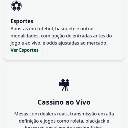
⚽
Esportes
Apostas em futebol, basquete e outras
modalidades, com opção de entradas antes do
jogo e ao vivo, e odds ajustadas ao mercado.
Ver Esportes →
🎥
Cassino ao Vivo
Mesas com dealers reais, transmissão em alta
definição e jogos como roleta, blackjack e