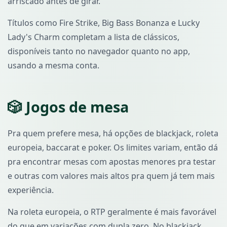
arriscado antes de girar.
Títulos como Fire Strike, Big Bass Bonanza e Lucky
Lady's Charm completam a lista de clássicos,
disponíveis tanto no navegador quanto no app,
usando a mesma conta.
🎲 Jogos de mesa
Pra quem prefere mesa, há opções de blackjack, roleta
europeia, baccarat e poker. Os limites variam, então dá
pra encontrar mesas com apostas menores pra testar
e outras com valores mais altos pra quem já tem mais
experiência.
Na roleta europeia, o RTP geralmente é mais favorável
do que em variações com dupla zero. No blackjack,