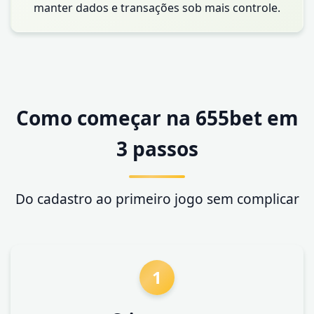
manter dados e transações sob mais controle.
Como começar na 655bet em
3 passos
Do cadastro ao primeiro jogo sem complicar
1