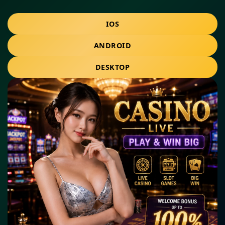
IOS
ANDROID
DESKTOP