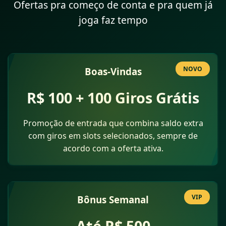
Ofertas pra começo de conta e pra quem já
joga faz tempo
NOVO
Boas-Vindas
R$ 100 + 100 Giros Grátis
Promoção de entrada que combina saldo extra
com giros em slots selecionados, sempre de
acordo com a oferta ativa.
VIP
Bônus Semanal
Até R$ 500