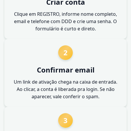
Criar conta
Clique em REGISTRO, informe nome completo,
email e telefone com DDD e crie uma senha. O
formulário é curto e direto.
2
Confirmar email
Um link de ativação chega na caixa de entrada.
Ao clicar, a conta é liberada pra login. Se não
aparecer, vale conferir o spam.
3