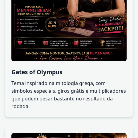
Gates of Olympus
Tema inspirado na mitologia grega, com
símbolos especiais, giros grátis e multiplicadores
que podem pesar bastante no resultado da
rodada.