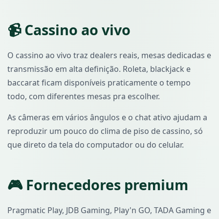
📹 Cassino ao vivo
O cassino ao vivo traz dealers reais, mesas dedicadas e
transmissão em alta definição. Roleta, blackjack e
baccarat ficam disponíveis praticamente o tempo
todo, com diferentes mesas pra escolher.
As câmeras em vários ângulos e o chat ativo ajudam a
reproduzir um pouco do clima de piso de cassino, só
que direto da tela do computador ou do celular.
🎮 Fornecedores premium
Pragmatic Play, JDB Gaming, Play'n GO, TADA Gaming e