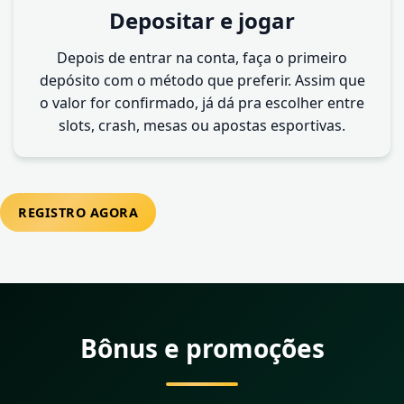
Depositar e jogar
Depois de entrar na conta, faça o primeiro
depósito com o método que preferir. Assim que
o valor for confirmado, já dá pra escolher entre
slots, crash, mesas ou apostas esportivas.
REGISTRO AGORA
Bônus e promoções