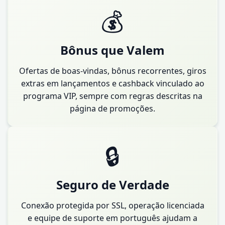
💰
Bônus que Valem
Ofertas de boas‑vindas, bônus recorrentes, giros
extras em lançamentos e cashback vinculado ao
programa VIP, sempre com regras descritas na
página de promoções.
🔒
Seguro de Verdade
Conexão protegida por SSL, operação licenciada
e equipe de suporte em português ajudam a