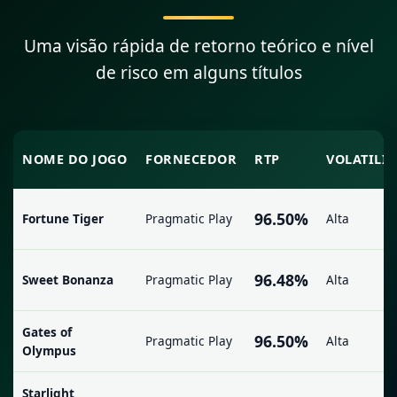
Uma visão rápida de retorno teórico e nível
de risco em alguns títulos
NOME DO JOGO
FORNECEDOR
RTP
VOLATILI
96.50%
Fortune Tiger
Pragmatic Play
Alta
96.48%
Sweet Bonanza
Pragmatic Play
Alta
Gates of
96.50%
Pragmatic Play
Alta
Olympus
Starlight