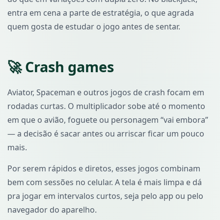
entra em cena a parte de estratégia, o que agrada
quem gosta de estudar o jogo antes de sentar.
🚀 Crash games
Aviator, Spaceman e outros jogos de crash focam em
rodadas curtas. O multiplicador sobe até o momento
em que o avião, foguete ou personagem “vai embora”
— a decisão é sacar antes ou arriscar ficar um pouco
mais.
Por serem rápidos e diretos, esses jogos combinam
bem com sessões no celular. A tela é mais limpa e dá
pra jogar em intervalos curtos, seja pelo app ou pelo
navegador do aparelho.