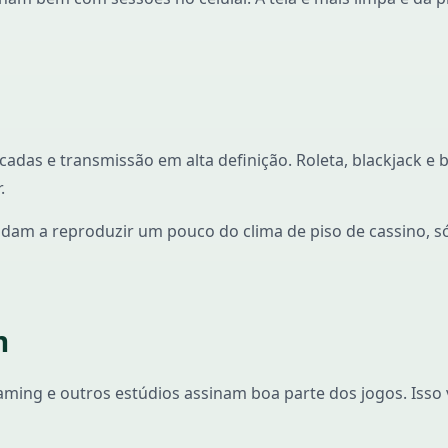
icadas e transmissão em alta definição. Roleta, blackjack e
.
udam a reproduzir um pouco do clima de piso de cassino, s
m
ing e outros estúdios assinam boa parte dos jogos. Isso va