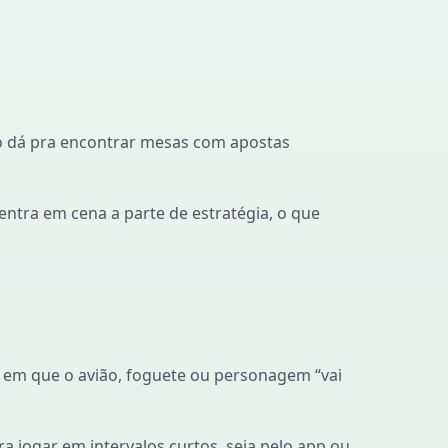
tão dá pra encontrar mesas com apostas
entra em cena a parte de estratégia, o que
 em que o avião, foguete ou personagem “vai
a jogar em intervalos curtos, seja pelo app ou