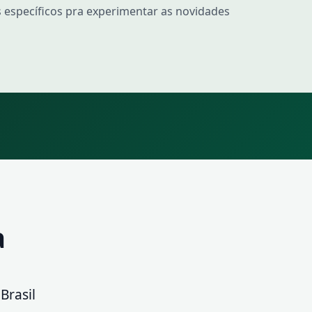
 específicos pra experimentar as novidades
a
Brasil