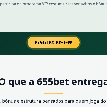
participa do programa VIP costuma receber avisos e bônus
REGISTRO R$+1~99
O que a 655bet entreg
, bônus e estrutura pensados para quem joga do 