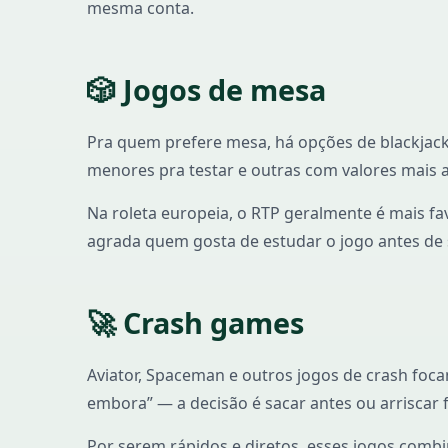
mesma conta.
🎲 Jogos de mesa
Pra quem prefere mesa, há opções de blackjack,
menores pra testar e outras com valores mais a
Na roleta europeia, o RTP geralmente é mais fa
agrada quem gosta de estudar o jogo antes de 
🚀 Crash games
Aviator, Spaceman e outros jogos de crash foc
embora” — a decisão é sacar antes ou arriscar 
Por serem rápidos e diretos, esses jogos combin