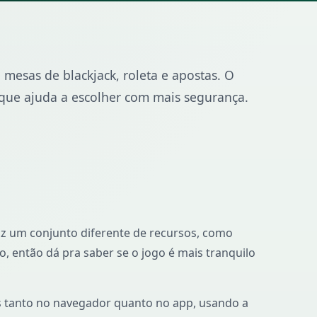
 mesas de blackjack, roleta e apostas. O
que ajuda a escolher com mais segurança.
az um conjunto diferente de recursos, como
o, então dá pra saber se o jogo é mais tranquilo
eis tanto no navegador quanto no app, usando a