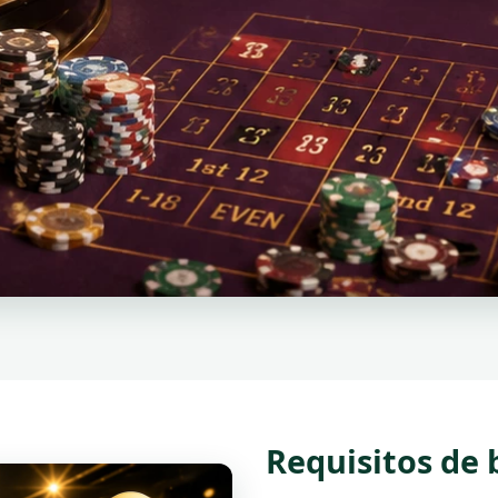
Requisitos de 