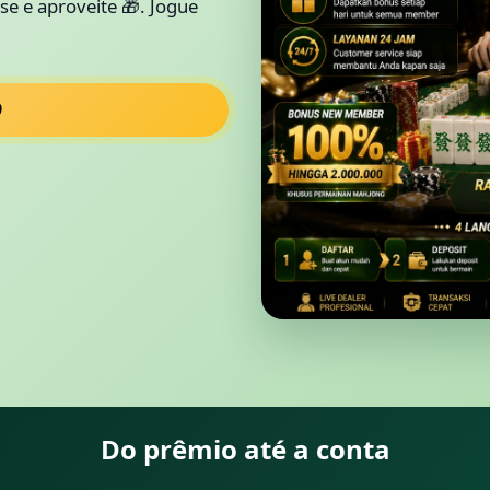
se e aproveite 🎁. Jogue
9
Do prêmio até a conta