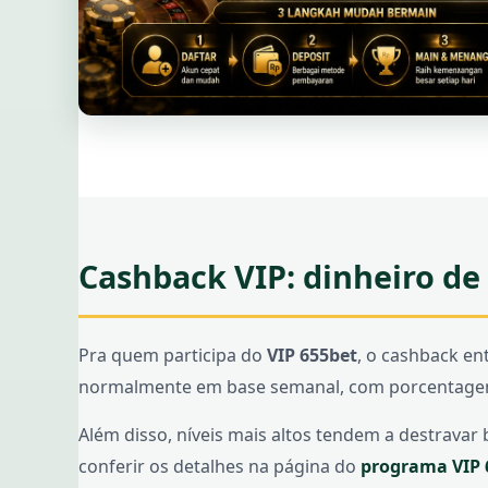
Cashback VIP: dinheiro de
Pra quem participa do
VIP 655bet
, o cashback en
normalmente em base semanal, com porcentagem l
Além disso, níveis mais altos tendem a destrava
conferir os detalhes na página do
programa VIP 