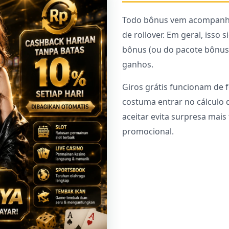
Todo bônus vem acompan
de rollover. Em geral, isso 
bônus (ou do pacote bônus+
ganhos.
Giros grátis funcionam de 
costuma entrar no cálculo d
aceitar evita surpresa mais
promocional.