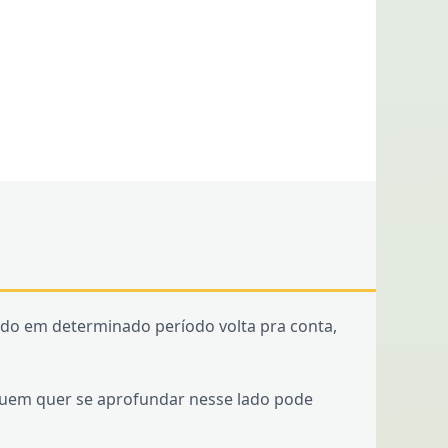
ado em determinado período volta pra conta,
 Quem quer se aprofundar nesse lado pode