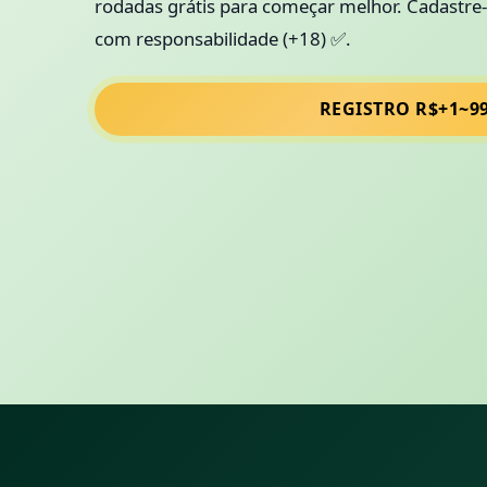
rodadas grátis para começar melhor. Cadastre-
com responsabilidade (+18) ✅.
REGISTRO R$+1~9