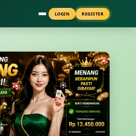
LOGIN
REGISTER