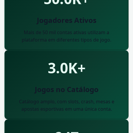
Jogadores Ativos
Mais de 50 mil contas ativas utilizam a
plataforma em diferentes tipos de jogo.
3.0K+
Jogos no Catálogo
Catálogo amplo, com slots, crash, mesas e
apostas esportivas em uma única conta.