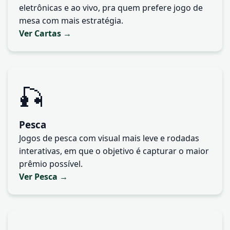
eletrônicas e ao vivo, pra quem prefere jogo de
mesa com mais estratégia.
Ver Cartas →
🎣
Pesca
Jogos de pesca com visual mais leve e rodadas
interativas, em que o objetivo é capturar o maior
prêmio possível.
Ver Pesca →