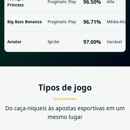
96.50%
Pragmatic Play
Alta
Princess
96.71%
Big Bass Bonanza
Pragmatic Play
Média-Alta
97.00%
Aviator
Spribe
Variável
Tipos de jogo
Do caça‑níqueis às apostas esportivas em um
mesmo lugar