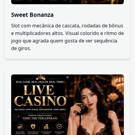
Sweet Bonanza
Slot com mecânica de cascata, rodadas de bônus
e multiplicadores altos. Visual colorido e ritmo de
jogo que agrada quem gosta de ver sequência
de giros.