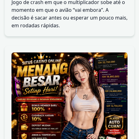
Jogo de crash em que o multiplicador sobe até o
momento em que o avião “vai embora”. A
decisão é sacar antes ou esperar um pouco mais,
em rodadas rápidas.