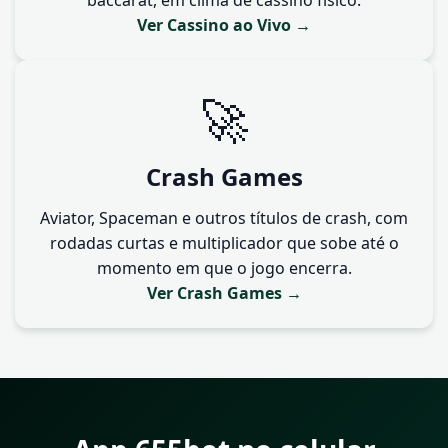
baccarat, em clima de cassino físico.
Ver Cassino ao Vivo →
🚀
Crash Games
Aviator, Spaceman e outros títulos de crash, com
rodadas curtas e multiplicador que sobe até o
momento em que o jogo encerra.
Ver Crash Games →