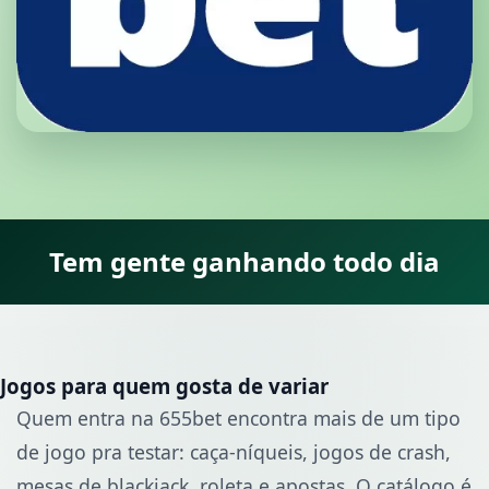
Tem gente ganhando todo dia
Jogos para quem gosta de variar
Quem entra na 655bet encontra mais de um tipo
de jogo pra testar: caça‑níqueis, jogos de crash,
mesas de blackjack, roleta e apostas. O catálogo é