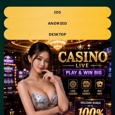
IOS
ANDROID
DESKTOP