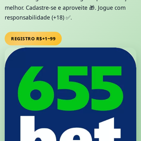
melhor. Cadastre-se e aproveite 🎁. Jogue com
responsabilidade (+18) ✅.
REGISTRO R$+1~99