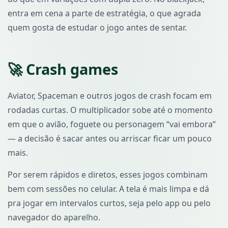
entra em cena a parte de estratégia, o que agrada
quem gosta de estudar o jogo antes de sentar.
🚀 Crash games
Aviator, Spaceman e outros jogos de crash focam em
rodadas curtas. O multiplicador sobe até o momento
em que o avião, foguete ou personagem “vai embora”
— a decisão é sacar antes ou arriscar ficar um pouco
mais.
Por serem rápidos e diretos, esses jogos combinam
bem com sessões no celular. A tela é mais limpa e dá
pra jogar em intervalos curtos, seja pelo app ou pelo
navegador do aparelho.