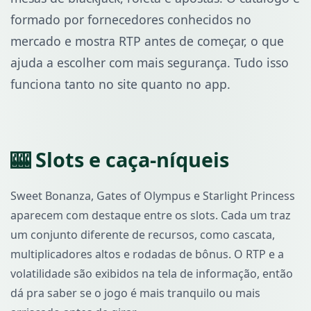
formado por fornecedores conhecidos no
mercado e mostra RTP antes de começar, o que
ajuda a escolher com mais segurança. Tudo isso
funciona tanto no site quanto no app.
🎰 Slots e caça-níqueis
Sweet Bonanza, Gates of Olympus e Starlight Princess
aparecem com destaque entre os slots. Cada um traz
um conjunto diferente de recursos, como cascata,
multiplicadores altos e rodadas de bônus. O RTP e a
volatilidade são exibidos na tela de informação, então
dá pra saber se o jogo é mais tranquilo ou mais