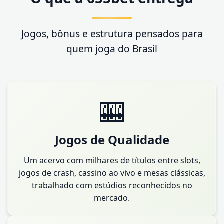
Jogos, bônus e estrutura pensados para
quem joga do Brasil
🎰
Jogos de Qualidade
Um acervo com milhares de títulos entre slots,
jogos de crash, cassino ao vivo e mesas clássicas,
trabalhado com estúdios reconhecidos no
mercado.