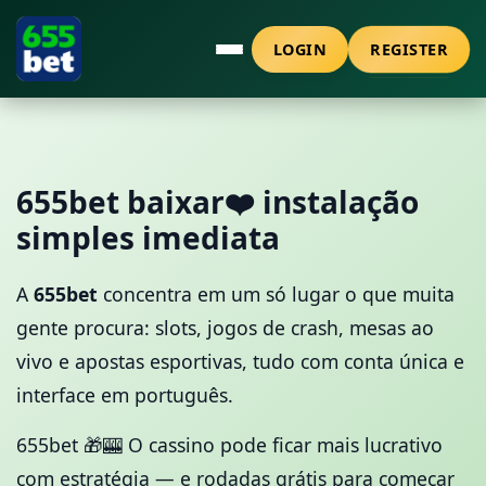
LOGIN
REGISTER
655bet baixar❤️ instalação
simples imediata
A
655bet
concentra em um só lugar o que muita
gente procura: slots, jogos de crash, mesas ao
vivo e apostas esportivas, tudo com conta única e
interface em português.
655bet 🎁🎰 O cassino pode ficar mais lucrativo
com estratégia — e rodadas grátis para começar